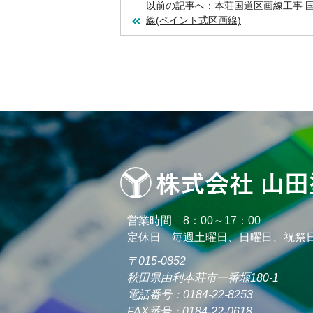
以前の記事へ：本荘国道区画線工事 
線(ペイント式区画線)
営業時間 8：00～17：00
定休日 毎週土曜日、日曜日、祝祭
〒015-0852
秋田県由利本荘市一番堰180-1
電話番号：0184-22-8253
FAX番号：0184-22-0618