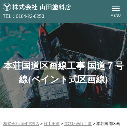
MENU
TEL：0184-22-8253
本荘国道区画線工事 国道７号
線(ペイント式区画線)
株式会社山田塗料店
>
施工実績
>
道路区画線工事
>
本荘国道区画