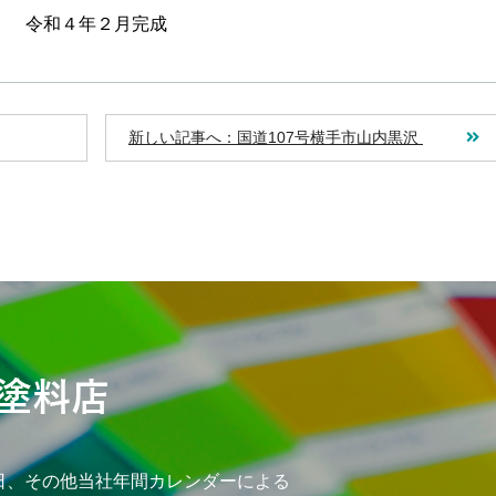
令和４年２月完成
新しい記事へ：国道107号横手市山内黒沢
日、その他当社年間カレンダーによる