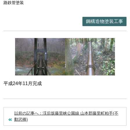
路鉄管塗装
鋼構造物塗装工事
平成24年11月完成
以前の記事へ：渓后坂藤里峡公園線 山本郡藤里町粕手(不
動沢橋)