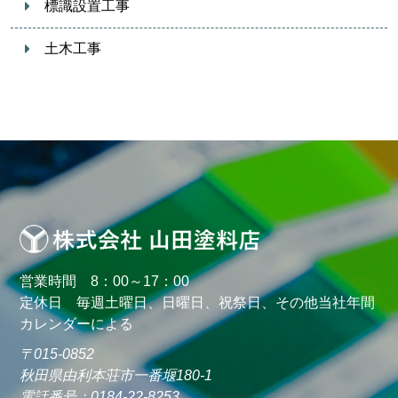
標識設置工事
土木工事
営業時間 8：00～17：00
定休日 毎週土曜日、日曜日、祝祭日、その他当社年間
カレンダーによる
〒015-0852
秋田県由利本荘市一番堰180-1
電話番号：0184-22-8253